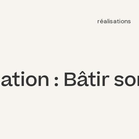
réalisations
sation :
Bâtir so