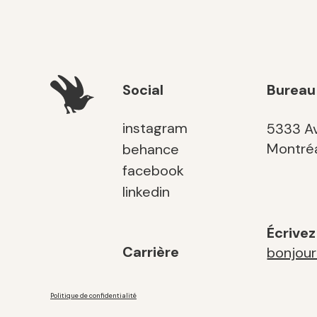
Social
Bureau
instagram
5333 Av
Montréa
behance
facebook
linkedin
Écrive
Carrière
bonjou
Politique de confidentialité