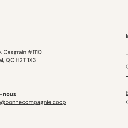
. Casgrain #1110
C
l, QC H2T 1X3
z-nous
r@bonnecompagnie.coop