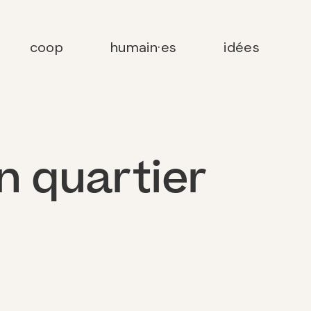
coop
humain·es
idées
n quartier