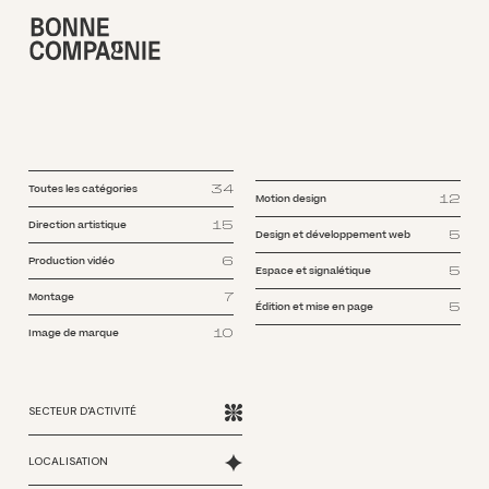
34
Toutes les catégories
12
Motion design
15
Direction artistique
5
Design et développement web
6
Production vidéo
5
Espace et signalétique
7
Montage
5
Édition et mise en page
10
Image de marque
SECTEUR D'ACTIVITÉ
LOCALISATION