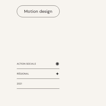
Motion design
✺
ACTION SOCIALE
✦
RÉGIONAL
2021