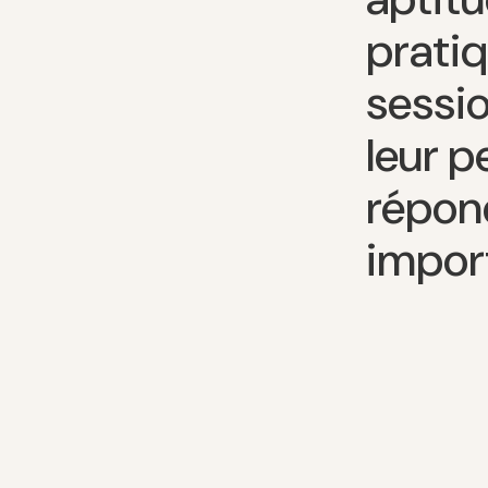
pratiq
sessio
leur 
répon
import