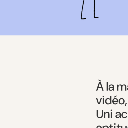
À la m
vidéo,
Uni ac
aptitu