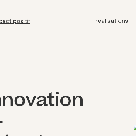
réalisations
nnovation
—