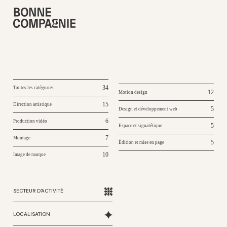
34
Toutes les catégories
12
Motion design
15
Direction artistique
5
Design et développement web
6
Production vidéo
5
Espace et signalétique
7
Montage
5
Édition et mise en page
10
Image de marque
SECTEUR D'ACTIVITÉ
LOCALISATION